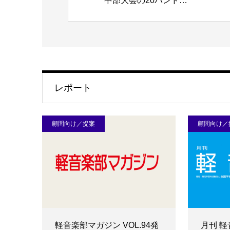
中部大会の20バンド…
レポート
顧問向け／提案
顧問向け／
軽音楽部マガジン VOL.94発
月刊 