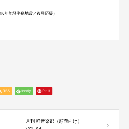
和6年能登半島地震／復興応援）
RSS
feedly
Pin it
ト
月刊 軽音楽部（顧問向け）