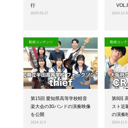
行
VOL.
2025.05.27
2024.12.2
動画コンテンツ
動画コンテ
第15回 愛知県高等学校軽音
第8回
楽大会の30バンドの演奏映像
スト近
を公開
の演奏
2024.11.5
2024.11.5