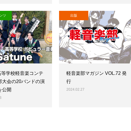
ンツ
出版
 高等学校軽音楽コンテ
軽音楽部マガジン VOL.72 発
部大会の20バンドの演
行
を公開
2024.02.27
3