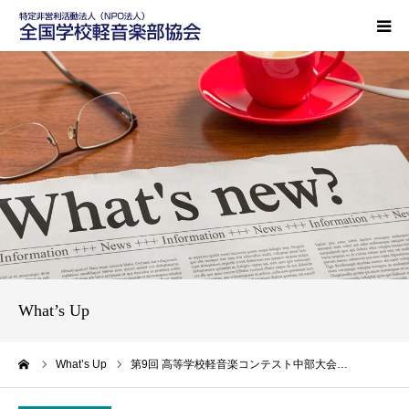
HOME
軽音協とは
活動内容
レポート
ご支援のお願い
What’s Up
お問い合わせ
ーム
What’s Up
第9回 高等学校軽音楽コンテスト中部大会…