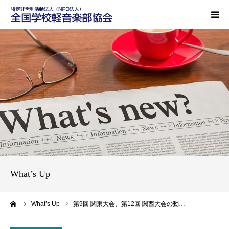
HOME
軽音協とは
活動内容
レポート
ご支援のお願い
What’s Up
お問い合わせ
ーム
What’s Up
第9回 関東大会、第12回 関西大会の動…