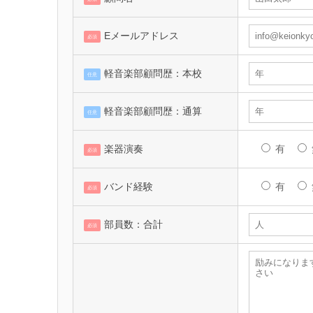
Eメールアドレス
必須
軽音楽部顧問歴：本校
任意
軽音楽部顧問歴：通算
任意
楽器演奏
有
必須
バンド経験
有
必須
部員数：合計
必須